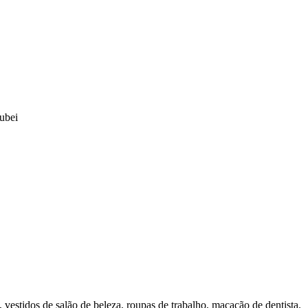
ubei
vestidos de salão de beleza, roupas de trabalho, macacão de dentista.