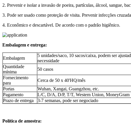
2. Prevenir e isolar a invasão de poeira, partículas, álcool, sangue, bact
3. Pode ser usado como proteção de visita. Prevenir infecções cruza
4. Econômico e descartável. De acordo com o padrão higiênico.
Embalagem e entrega:
5 unidades/saco, 10 sacos/caixa, podem ser ajusta
Embalagem
necessidade
Quantidade
50 casos
mínima
Fornecimento
Cerca de 50 x 40'HQ/mês
para
Portas
Wuhan, Xangai, Guangzhou, etc.
Pagamento
L/C, D/A, D/P, T/T, Western Union, MoneyGram
Prazo de entrega
3-7 semanas, pode ser negociado
Política de amostra: