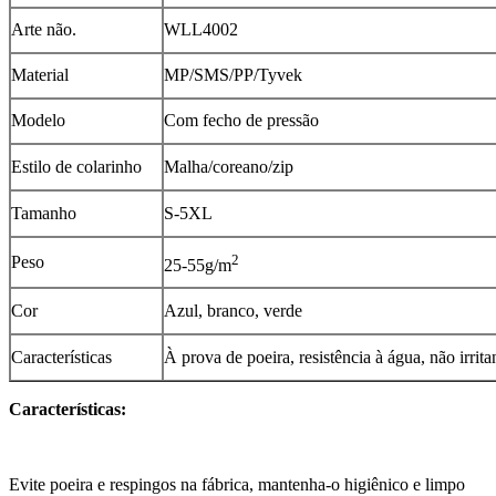
Arte não.
WLL4002
Material
MP/SMS/PP/Tyvek
Modelo
Com fecho de pressão
Estilo de colarinho
Malha/coreano/zip
Tamanho
S-5XL
2
Peso
25-55g/m
Cor
Azul, branco, verde
Características
À prova de poeira, resistência à água, não irritan
Características:
Evite poeira e respingos na fábrica, mantenha-o higiênico e limpo