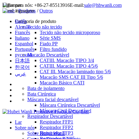
Ligue para nós:
+86-27-85513916
E-mail:
sale@hbwanli.com
Home
Linguagem
/
Produtos
/
Outros
Inglês
Categoria de produto
Alemão
Tecido não tecido
Francês
Tecido não tecido microporoso
Italiano
Série SMS
Espanhol
Fiado PP
Português
Filtro fundido
русский
Macacão Descartável
CATIII. Macacão TIPO 3/4
日本語
CATIII. Macacão TIPO 4/5/6
한국어
CAT III. Macacão laminado tipo 5/6
عربي
Macacão SMS CAT III Tipo 5/6
Macacão Básico CATI
Bata de isolamento
Bata Cirúrgica
Máscara facial descartável
Máscara Cirúrgica Descartável
Máscara Civil Descartável
Respirador Descartável
Respirador FFP1
Lar
Respirador FFP2
Sobre nós
Respirador FFP3
Sobre Hubei Wanli
Respirador KN95
Curso de Desenvolvimento