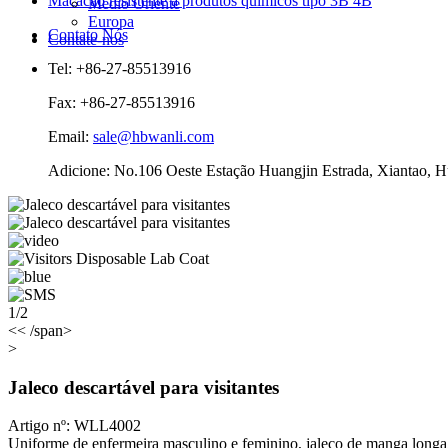
Macacão resistente a produtos químicos tipo 3B 4B
Médio Oriente
Europa
Contato Nós
Contate-nos
Tel: +86-27-85513916
Fax: +86-27-85513916
Email:
sale@hbwanli.com
Adicione: No.106 Oeste Estação Huangjin Estrada, Xiantao, H
1/2
<< /span>
>
Jaleco descartável para visitantes
Artigo nº: WLL4002
Uniforme de enfermeira masculino e feminino, jaleco de manga longa, 